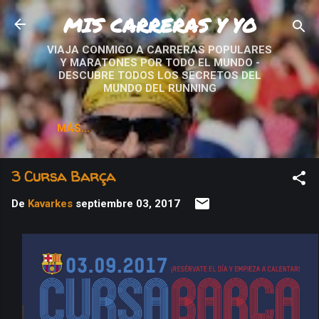
MIS CARRERAS Y YO
Ir al contenido principal
VIAJA CONMIGO A CARRERAS POPULARES
Y MARATONES POR TODO EL MUNDO -
DESCUBRE TODOS LOS SECRETOS DEL
MUNDO DEL RUNNING
MÁS…
3 Cursa Barça
De
Kavarkes
septiembre 03, 2017