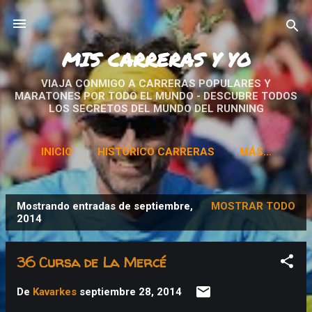
Ir al contenido principal
MIS CARRERAS Y YO
VIAJA CONMIGO A CARRERAS POPULARES Y
MARATONES POR TODO EL MUNDO - DESCUBRE TODOS
LOS SECRETOS DEL MUNDO DEL RUNNING
INICIO
HISTÓRICO CARRERAS
MÁS…
Mostrando entradas de septiembre,
MOSTRAR TODO
E
2014
n
t
36 Cursa de La Mercé
r
a
De
Kavarkes
septiembre 28, 2014
d