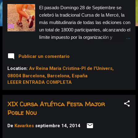
a
El pasado Domingo 28 de Septiembre se
s
celebró la tradicional Cursa de la Mercé, la
más multitudinaria de todas las ediciones con
un total de 18000 participantes, alcanzando el
límite impuesto por la organización y
convirtiéndose en la segunda de mayor
participación de Catalunya. A diferencia de
Publicar un comentario
otras carreras de las llamadas 'grandes', el
precio de inscripción es de sólo 5 euros y
Location:
Av Reina Maria Cristina-Pl de l'Univers,
que son destinados a fines sociales. Así si!!!
08004 Barcelona, Barcelona, España
El día amaneció fresquito, y el madrugón fue
LEEER ENTRADA COMPLETA
bastante importante, ya que tenía que
recoger el dorsal y con tanta gente si no vas
XIX Cursa Atlética Festa Major
temprano el tema de aparcar se puede
Poble Nou
convertir en una verdadera odisea. Al final, al
que madruga, a veces, Dios le ayuda y
De
Kavarkes
septiembre 14, 2014
encontré un sitio perfecto, justo a 200m de la
zona de salida/meta, pero con salida fácil.