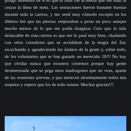
pongo alrededor de 4:50 que al final fue la media que me salió al
cruzar la línea de meta. Las sensaciones fueron bastante buenas
durante toda la carrera, y me sentí muy cómodo excepto en los
últimos km que las piernas empezaban a pesar un poco aunque
mucho menos de lo que me podía imaginar. Creo que lo más
destacable de esta carrera es que me lo pasé muy bien, charlando
con otros corredores que se acordaban de la magia del Zar,
escuchando y agradeciendo los ánimos de la gente y, sobre todo,
de los voluntarios que se han ganado un merecido 10!!! No hay
que olvidar nunca que nosotros corremos porque hay gente
desinteresada que se pega unos madrugones que no veas, aparte
de las reuniones previas, y que merecen absolutamente todos mis
respetos y espero que los de todo runner. Muchas gracias!!!