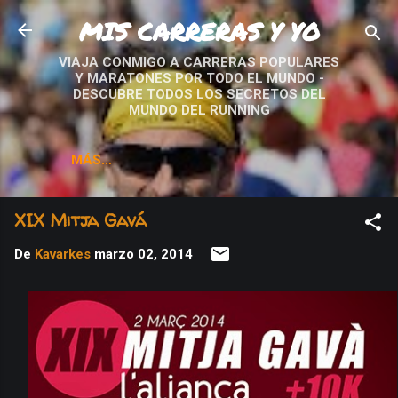
MIS CARRERAS Y YO
Ir al contenido principal
VIAJA CONMIGO A CARRERAS POPULARES
Y MARATONES POR TODO EL MUNDO -
DESCUBRE TODOS LOS SECRETOS DEL
MUNDO DEL RUNNING
MÁS…
XIX Mitja Gavá
De
Kavarkes
marzo 02, 2014