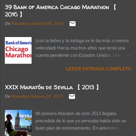
39 Bank of America Chicago Marathon 【
2016 】
De
Kavarkes
octubre 09, 2016
(con la liebre y la tortuga se le da más o menos
velocidad) Hacía muchos años que tenía una
cuenta pendiente con Estados Unidos. Una
cuenta pendiente que me cobré el pasado 7 de
LEEER ENTRADA COMPLETA
Octubre cuando por fin, aterricé en la ciudad de
Chicago para correr el Domingo 9 el 39 Bank of
America Chicago Marathon. Como amante de
XXIX Maratón de Sevilla 【 2013 】
la arquitectura, tanto moderna como antigua,
De
Kavarkes
febrero 24, 2013
Chicago era una ciudad que me resultaba
irresistible cuando veía series, películas y
documentales. Había estado ya en New York,
Mi primera Maratón de este 2013 llegaba
Washington, Philadelphia, Los Ángeles, Las
precedida de lo que yo pensaba había sido un
Vegas, San Francisco... pero Chicago se
buen plan de entrenamiento. En anteriores
resistía. Quizás por eso, ya de vuelta en casa,
ocasiones me habían faltado los entrenos