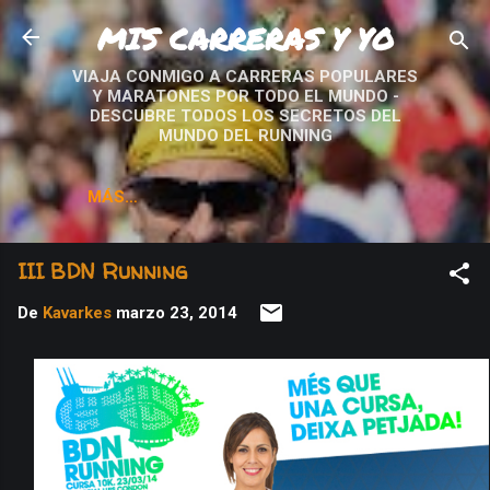
MIS CARRERAS Y YO
Ir al contenido principal
VIAJA CONMIGO A CARRERAS POPULARES
Y MARATONES POR TODO EL MUNDO -
DESCUBRE TODOS LOS SECRETOS DEL
MUNDO DEL RUNNING
MÁS…
III BDN Running
De
Kavarkes
marzo 23, 2014