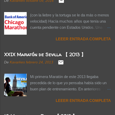
De
Kavarkes
octubre 09, 2016
(con la liebre y la tortuga se le da más o menos
velocidad) Hacía muchos años que tenía una
cuenta pendiente con Estados Unidos. Una
cuenta pendiente que me cobré el pasado 7 de
LEEER ENTRADA COMPLETA
Octubre cuando por fin, aterricé en la ciudad de
Chicago para correr el Domingo 9 el 39 Bank of
America Chicago Marathon. Como amante de
XXIX Maratón de Sevilla 【 2013 】
la arquitectura, tanto moderna como antigua,
De
Kavarkes
febrero 24, 2013
Chicago era una ciudad que me resultaba
irresistible cuando veía series, películas y
documentales. Había estado ya en New York,
Mi primera Maratón de este 2013 llegaba
Washington, Philadelphia, Los Ángeles, Las
precedida de lo que yo pensaba había sido un
Vegas, San Francisco... pero Chicago se
buen plan de entrenamiento. En anteriores
resistía. Quizás por eso, ya de vuelta en casa,
ocasiones me habían faltado los entrenos
LEEER ENTRADA COMPLETA
seguía todavía con mis ojos clavados en los
largos y esta vez los había suplido con varias
maravillosos rascacielos, una mezcla de
Medias Maratones que, con el añadido de los
modernidad y antiguedad, si es que a ciento y
calentamientos, llegaban a los 25-26K. Y por