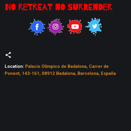
NO RETREAT NO SURRENDER
Location:
Palacio Olímpico de Badalona, Carrer de
Ponent, 143-161, 08912 Badalona, Barcelona, España
C
o
m
e
n
t