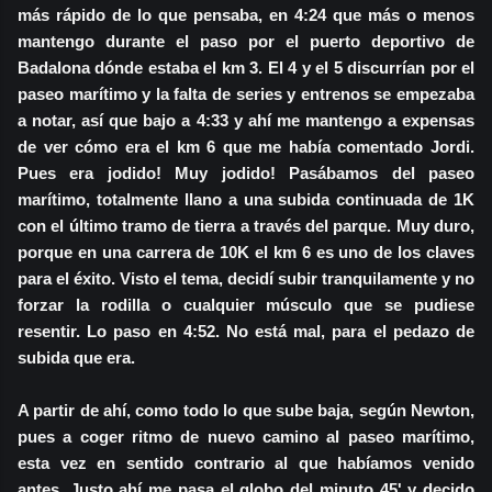
más rápido de lo que pensaba, en 4:24 que más o menos
mantengo durante el paso por el puerto deportivo de
Badalona dónde estaba el km 3. El 4 y el 5 discurrían por el
paseo marítimo y la falta de series y entrenos se empezaba
a notar, así que bajo a 4:33 y ahí me mantengo a expensas
de ver cómo era el km 6 que me había comentado Jordi.
Pues era jodido! Muy jodido! Pasábamos del paseo
marítimo, totalmente llano a una subida continuada de 1K
con el último tramo de tierra a través del parque. Muy duro,
porque en una carrera de 10K el km 6 es uno de los claves
para el éxito. Visto el tema, decidí subir tranquilamente y no
forzar la rodilla o cualquier músculo que se pudiese
resentir. Lo paso en 4:52. No está mal, para el pedazo de
subida que era.
A partir de ahí, como todo lo que sube baja, según Newton,
pues a coger ritmo de nuevo camino al paseo marítimo,
esta vez en sentido contrario al que habíamos venido
antes. Justo ahí me pasa el globo del minuto 45' y decido