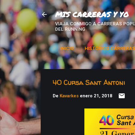
MIS CARRERAS Y YO
VIAJA CONMIGO A CARRERAS POPU
DEL RUNNING
INICIO
HISTÓRICO CARRERA
40 Cursa Sant Antoni
De
Kavarkes
enero 21, 2018