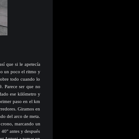
sí que si le apetecía
do un poco el ritmo y
sobre todo cuando lo
9. Parece ser que no
dado ese kilómetro y
 primer paso en el km
orredores. Giramos en
ado del arco de meta.
e crono, marcando un
o 40" antes y después
ant Antoni a tomar un