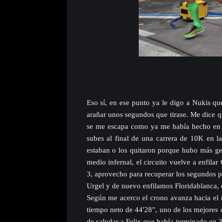
Eso sí, en ese punto ya le digo a Nukis que
arañar unos segundos que tirase. Me dice qu
se me escapa como ya me había hecho en La
subes al final de una carrera de 10K en la
estaban o los quitaron porque hubo más ge
medio infernal, el circuito vuelve a enfila
3, aprovecho para recuperar los segundos p
Urgel y de nuevo enfilamos Floridablanca, es
Según me acerco el crono avanza hacia el 
tiempo neto de 44'28", uno de los mejores 
de saludar a Felix que había terminado en 