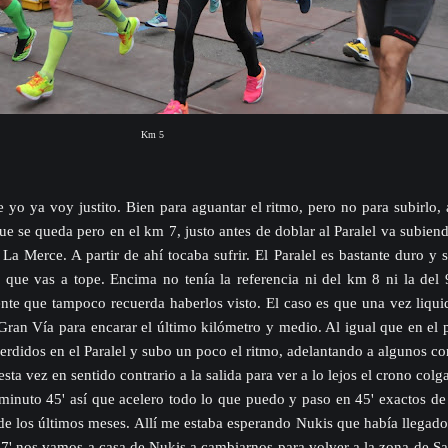
Km 5
 yo ya voy justito. Bien para aguantar el ritmo, pero no para subirlo, a
e se queda pero en el km 7, justo antes de doblar al Paralel va subien
 Merce. A partir de ahí tocaba sufrir. El Paralel es bastante duro y 
 que vas a tope. Encima no tenía la referencia ni del km 8 ni la del 
nte que tampoco recuerda haberlos visto. El caso es que una vez liqui
r Gran Vía para encarar el último kilómetro y medio. Al igual que en el
erdidos en el Paralel y subo un poco el ritmo, adelantando a algunos c
ta vez en sentido contrario a la salida para ver a lo lejos el crono colg
minuto 45' así que acelero todo lo que puedo y paso en 45' exactos d
de los últimos meses. Allí me estaba esperando Nukis que había llegad
37' nos vamos a casa de Nukis a cambiarnos para volver a la zona de S