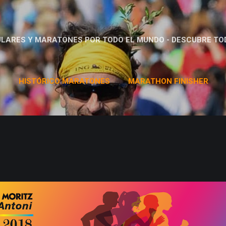
Ir al contenido principal
LARES Y MARATONES POR TODO EL MUNDO - DESCUBRE TO
S
HISTÓRICO MARATONES
MARATHON FINISHER
DORSALES
MÁS…
LLIGA CHAMPIONCHIP