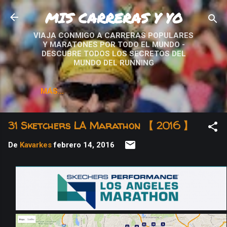
MIS CARRERAS Y YO
Ir al contenido principal
VIAJA CONMIGO A CARRERAS POPULARES
Y MARATONES POR TODO EL MUNDO -
DESCUBRE TODOS LOS SECRETOS DEL
MUNDO DEL RUNNING
MÁS…
31 Sketchers LA Marathon 【 2016 】
De
Kavarkes
febrero 14, 2016