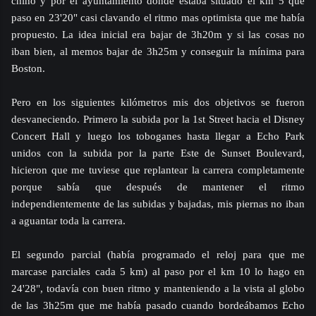
chino y por el ayuntamiento donde estaba situado el km 5 que
paso en 23'20" casi clavando el ritmo mas optimista que me había
propuesto. La idea inicial era bajar de 3h20m y si las cosas no
iban bien, al memos bajar de 3h25m y conseguir la mínima para
Boston.
Pero en los siguientes kilómetros mis dos objetivos se fueron
desvaneciendo. Primero la subida por la 1st Street hacia el Disney
Concert Hall y luego los toboganes hasta llegar a Echo Park
unidos con la subida por la parte Este de Sunset Boulevard,
hicieron que me tuviese que replantear la carrera completamente
porque sabía que después de mantener el ritmo
independientemente de las subidas y bajadas, mis piernas no iban
a aguantar toda la carrera.
El segundo parcial (había programado el reloj para que me
marcase parciales cada 5 km) al paso por el km 10 lo hago en
24'28", todavía con buen ritmo y manteniendo a la vista al globo
de las 3h25m que me había pasado cuando bordeábamos Echo