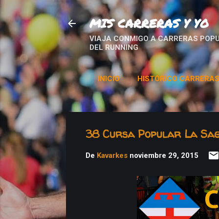
MIS CARRERAS Y YO
VIAJA CONMIGO A CARRERAS POPU
DEL RUNNING
INICIO
HISTÓRICO CARRERA
38 Cursa Popular La Sa
De
Kavarkes
noviembre 29, 2015