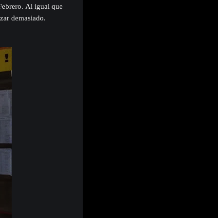
ebrero. Al igual que
orzar demasiado.