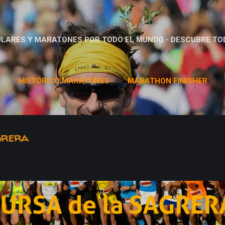
Ir al contenido principal
LARES Y MARATONES POR TODO EL MUNDO - DESCUBRE TO
S
HISTÓRICO MARATONES
MARATHON FINISHER
DORSALES
MÁS…
LLIGA CHAMPIONCHIP
grera