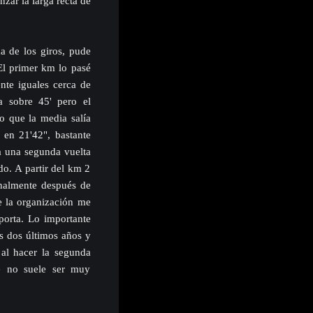
zar la larga recta de
ma de los giros, pude
 El primer km lo pasé
nte iguales cerca de
a sobre 45' pero el
o que la media salía
 en 21'42", bastante
a una segunda vuelta
o. A partir del km 2
inalmente después de
e la organización me
porta. Lo importante
s dos últimos años y
 al hacer la segunda
e no suele ser muy