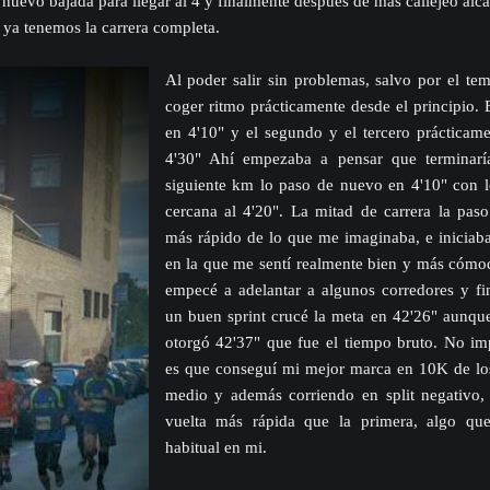
 nuevo bajada para llegar al 4 y finalmente después de más callejeo alcan
 ya tenemos la carrera completa.
Al poder salir sin problemas, salvo por el te
coger ritmo prácticamente desde el principio.
en 4'10" y el segundo y el tercero prácticame
4'30" Ahí empezaba a pensar que terminarí
siguiente km lo paso de nuevo en 4'10" con l
cercana al 4'20". La mitad de carrera la paso
más rápido de lo que me imaginaba, e iniciab
en la que me sentí realmente bien y más cómod
empecé a adelantar a algunos corredores y f
un buen sprint crucé la meta en 42'26" aunqu
otorgó 42'37" que fue el tiempo bruto. No im
es que conseguí mi mejor marca en 10K de lo
medio y además corriendo en split negativo,
vuelta más rápida que la primera, algo qu
habitual en mi.